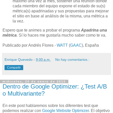
máximo una vez al mes, sostener una reunión donde
cada miembro del equipo expone el estado de su(s)
métrica(s) apadrinadas y sus propuestas para mejorar
el sitio en base al análisis de la misma, una métrica a
la vez.
Espero que te animes a probar el programa
Apadrina una
métrica
. Sí lo haces me gustaría mucho saber como te va.
Publicado por Andrés Flores -
WATT
(
GAAC
), España
Enrique Quevedo
-
9:00 a.m.
No hay comentarios.:
Compartir
miércoles, 20 de enero de 2010
Dentro de Google Optimizer: ¿Test A/B
o Multivariante?
En este post hablaremos sobre los diferentes test que
podemos realizar con
Google Website Optimizer
. El objetivo