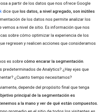
iosa a partir de los datos que nos ofrece Google
k
dice que
los datos, a nivel agregado, son inútiles
gmentación de los datos nos permite analizar los
e vemos a nivel de sitio. Es información que nos
cas sobre cómo optimizar la experiencia de los
 que regresen y realicen acciones que consideramos
mos es sobre
cómo encarar la segmentación
.
os predeterminados de Analytics? ¿Hay ejes que
gmentar? ¿Cuanto tiempo necesitamos?
viamente, depende del propósito final que tenga
objetivo principal de la segmentación es
tenemos a la mano y ver de qué están compuestos.
empo promedio en el sitio de todos los visitantes es