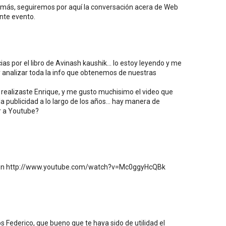
más, seguiremos por aquí la conversación acera de Web
ente evento.
.
s por el libro de Avinash kaushik... lo estoy leyendo y me
 analizar toda la info que obtenemos de nuestras
 realizaste Enrique, y me gusto muchisimo el video que
 publicidad a lo largo de los años... hay manera de
r a Youtube?
be en http://www.youtube.com/watch?v=Mc0ggyHcQBk
 Federico, que bueno que te haya sido de utilidad el