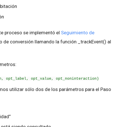
bitación
ón
ste proceso se implementó el
Seguimiento de
o de conversión llamando la función _trackEvent() al
ámetros:
n, opt_label, opt_value, opt_noninteraction)
os utilizar sólo dos de los parámetros para el Paso
lidad”
ue está siendo consultado