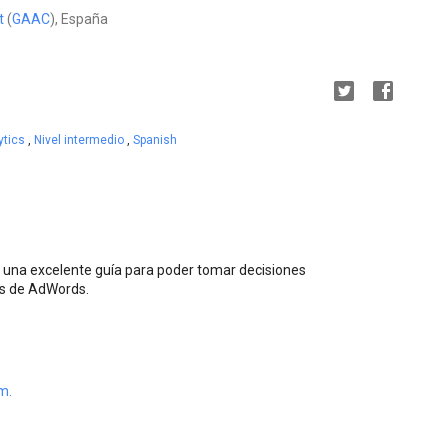
t
(
GAAC
), España
ytics
,
Nivel intermedio
,
Spanish
es una excelente guía para poder tomar decisiones
s de AdWords.
m.