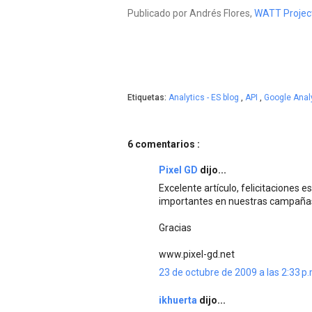
Publicado por Andrés Flores,
WATT Projec
Etiquetas:
Analytics - ES blog
,
API
,
Google Anal
6 comentarios :
Pixel GD
dijo...
Excelente artículo, felicitaciones 
importantes en nuestras campaña
Gracias
www.pixel-gd.net
23 de octubre de 2009 a las 2:33 p.
ikhuerta
dijo...