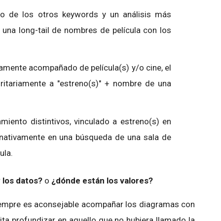
to de los otros keywords y un análisis más
 una long-tail de nombres de película con los
amente acompañado de película(s) y/o cine, el
itariamente a "estreno(s)" + nombre de una
iento distintivos, vinculado a estreno(s) en
rnativamente en una búsqueda de una sala de
ula.
 los datos?
o
¿dónde están los valores?
iempre es aconsejable acompañar los diagramas con
ita profundizar en aquello que no hubiera llamado la