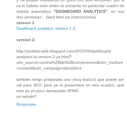
no lo habeis visto antes os presento mi particular cuadro de
mando automático
"DASHBOARD ANALYTICS"
, en sus
dos versiones... (leed bien las instrucciones)
version 1
Dashboard analytics: version 1.5
version 2:
http://analisis-web.blogspot.com/2010/04/dashboard-
analytics-la-version-2-ya.html?
utm_source=central%2Bde%2Bconversiones&utm_medium
=coment&utm_campaign=danalytics
también tengo preparado uno (muy basico) que puede ser
util para SEO, pero ya lo presentare en otra ocasion, que
esto es un poco demasiado SPAM..
un saludo!!
Responder