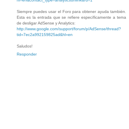
hl=en&contact_type=analyticsunlink&rd=1
Siempre puedes usar el Foro para obtener ayuda también.
Esta es la entrada que se refiere específicamente a tema
de desligar AdSense y Analytics:
http://www.google.com/support/forum/p/AdSense/thread?
tid=7ec2a992159825ad&hl=en
Saludos!
Responder