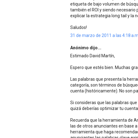
etiqueta de bajo volumen de búsq
también el ROI y siendo necesario 
explicar la estrategia long tail y l
Saludos!
31 de marzo de 2011 a las 4:18 a.m
Anónimo dijo...
Estimado David Martín,
Espero que estés bien. Muchas gra
Las palabras que presenta la herr
categoría, son términos de búsque
cuenta (históricamente). No son pa
Si consideras que las palabras que
quizá deberías optimizar tu cuenta
Recuerda que la herramienta de An
las de otros anunciantes en base a 
herramienta que haga recomendaci
anunciantes las palabras clave exi