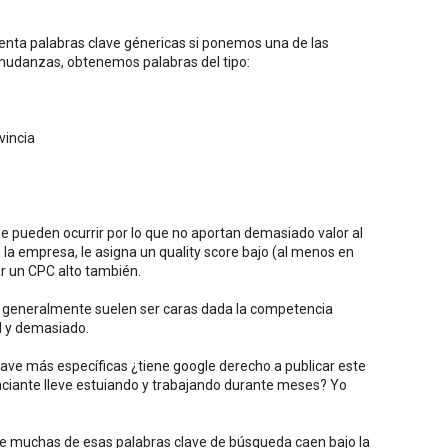
enta palabras clave génericas si ponemos una de las
mudanzas, obtenemos palabras del tipo:
vincia
se pueden ocurrir por lo que no aportan demasiado valor al
 la empresa, le asigna un quality score bajo (al menos en
r un CPC alto también.
s, generalmente suelen ser caras dada la competencia
I y demasiado.
lave más específicas ¿tiene google derecho a publicar este
nciante lleve estuiando y trabajando durante meses? Yo
e muchas de esas palabras clave de búsqueda caen bajo la